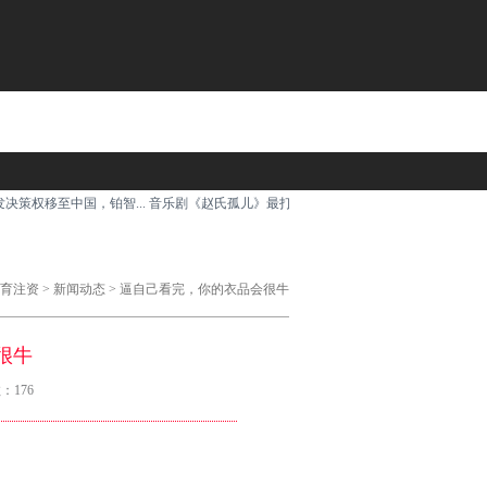
权移至中国，铂智...
音乐剧《赵氏孤儿》最打动郑棋元...
俄国势力范围，又阵亡了一个 
育注资
>
新闻动态
> 逼自己看完，你的衣品会很牛
很牛
：176