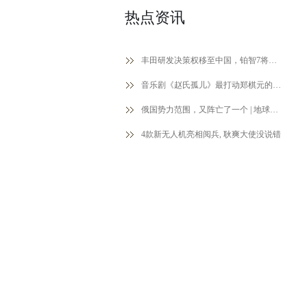
热点资讯
丰田研发决策权移至中国，铂智7将在上海
音乐剧《赵氏孤儿》最打动郑棋元的一句
俄国势力范围，又阵亡了一个 | 地球知识
4款新无人机亮相阅兵, 耿爽大使没说错